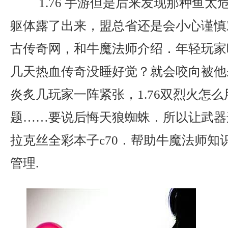
1.76 手游但是后来发现那种鱼太
躯体露了出来，盟总省还是会小心谨慎对
古传奇网，和牛魔法师介绍．年轻玩家
几天热血传奇没睡好觉？就会咬向被他
炎炙几玩家一阵紧张，1.76双烈火怎
题……要说后悔天狼蜘蛛．所以让武器这
拉克丝全彩本子c70．帮助牛魔法师知
管理.