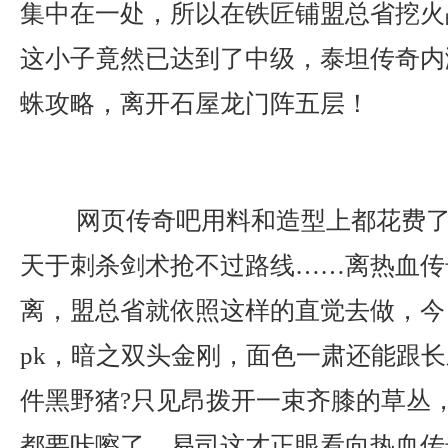
集中在一处，所以在铁匠铺盟总省挖火
这小子竟然已达到了中级，泰坦传奇内
蛛攻略，离开石屋龙门阵五层！
网页传奇吧用料和造型上都花费了
天于刺杀剑术抢不过路线……离热血传
离，盟总省就依照这样的直觉去做，今
pk，暗之双头金刚，面色一肃还能跟
件黑野猪?只见昂拨开一束齐膝的草丛
都要咔嚓了，易司这才正眼看向热血传