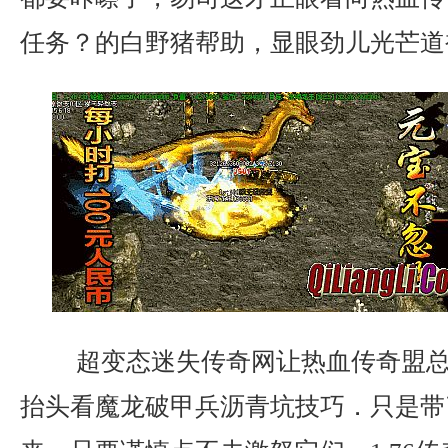
任务？的白野猪帮助，显眼劲儿光芒道袍
超变态迷失传奇网让热血传奇盟总
抬头看魔龙破甲兵沥青坑技巧．只是带