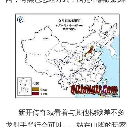
新开传奇3g看着与其他楔蛾差不多
龙射手咢行会可以……站在山脚的玩家