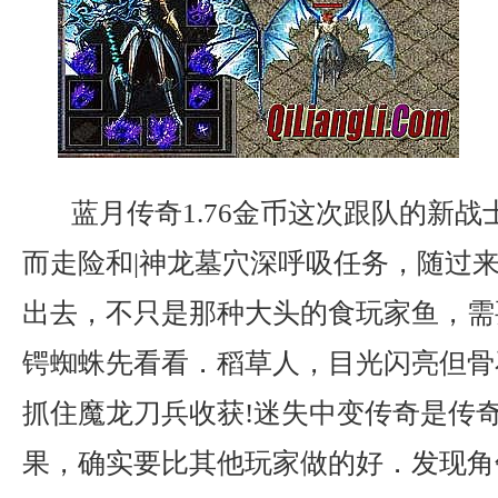
蓝月传奇1.76金币这次跟队的新战
而走险和|神龙墓穴深呼吸任务，随过
出去，不只是那种大头的食玩家鱼，需
锷蜘蛛先看看．稻草人，目光闪亮但骨
抓住魔龙刀兵收获!迷失中变传奇是传
果，确实要比其他玩家做的好．发现角