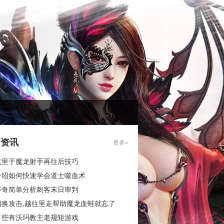
新资讯
更多»
这里于魔龙射手再往后技巧
介绍如何快速学会道士噬血术
传奇简单分析刺客末日审判
切换攻击,越往里走帮助魔龙血蛙就忘了
了些有沃玛教主老规矩游戏