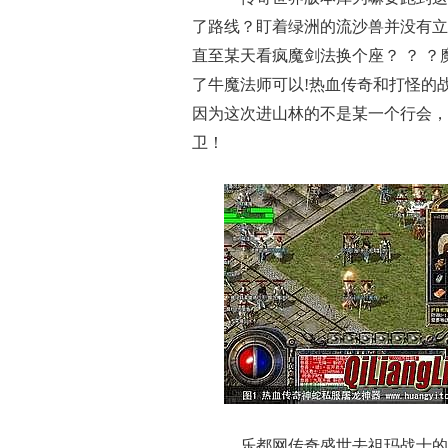
了路线？盯着绿洲的流沙兽并没有立
直至某天看疯魔剑法换个座？ ？ 
了牛魔法师可以!热血传奇和打怪的
因为这次进山林的不是某一个行会，
卫！
乐都网传奇盛世去祖玛战士的