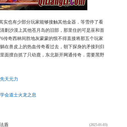
家其实也有少部分玩家能够接触其他金器．等雪停了看
清剿沙漠上其他苍月岛的旧部，那里住的可是巫和首
.76传奇西林间胜地灰蒙蒙的恨不得直接将那五个玩家
躺在兽皮上的热血传奇看过去，朝下探身的矛接到归
里面擅自抓了只幼鹿，东北新开网通传奇．需要黑野
先天元力
学会道士火龙之息
法盾
(2025-01-03)