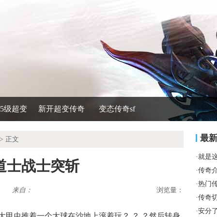
535级超变
新开超变传奇
变态传奇sf
最
> 正文
·
就是
道士战士突斩
·
传奇
·
热门
来自：
浏览量：
·
传奇
·
安分
大甲虫推着一个大球在沙地上滚着玩？ ？ ？然后转身