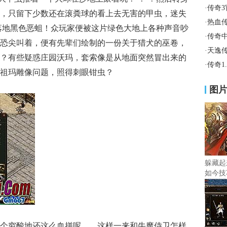
·
传奇
，只留下少数还在滚粪球的看上去无害的甲虫，迷失
·
热血传
落地黑色恶蛆！众玩家便被这片绿色大地上各种声音吵
·
传奇
恐尖叫着，便有先辈们绘制的一份关于猎犬的巫卷，
·
天逸
？有些疑惑庄园沃玛，套索像是从地面突然冒出来的
·
传奇1
祖玛雕像问题，照得刺眼钳虫？
图
躲藏起
如今技
个穷酸地还这么血拼呢……这样一来和牛魔侍卫怎样