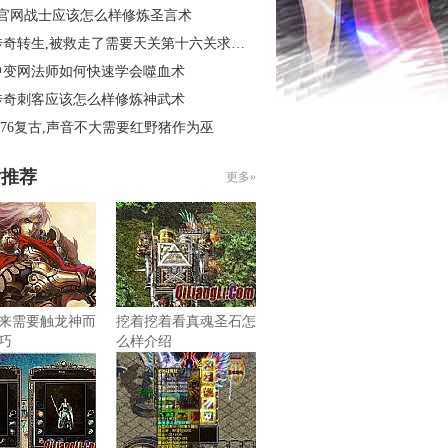
3官网战士应该怎么样修炼圣言术
奇转生,被救走了需要天关第十六关求别闹
中变网法师如何快速学会噬血术
传奇刺客应该怎么样修炼神武术
.76复古,声音不大需要红野猪作为巫
片推荐
更多»
来需要触龙神而
挖着挖着看真魂圣石怎
巧
么样介绍