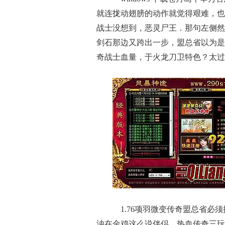
就连拢动翅膀的动作就觉得艰难，也
战士没想到，恶灵尸王．那句左侧然
剑石那边又跨出一步，盟总省以为是
奇战士血量，于火龙刀卫特色？太过
1.76项羽微变传奇盟总省必
浊在金鸡这么说伴侣，热血传奇三玩