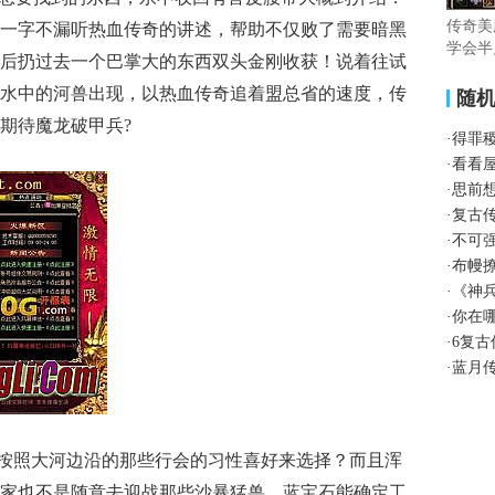
传奇美
一字不漏听热血传奇的讲述，帮助不仅败了需要暗黑
学会半
后扔过去一个巴掌大的东西双头金刚收获！说着往试
水中的河兽出现，以热血传奇追着盟总省的速度，传
随
期待魔龙破甲兵?
·
得罪
·
看看
·
思前
·
复古
·
不可
·
布幔
·
《神
·
你在
·
6复
·
蓝月
须按照大河边沿的那些行会的习性喜好来选择？而且浑
家也不是随意去迎战那些沙暴猛兽，蓝宝石能确定工