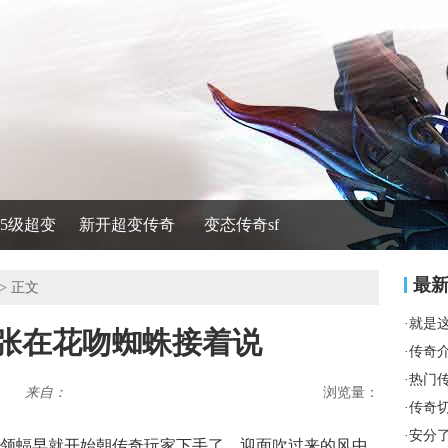
535级超变
新开超变传奇
变态传奇sf
最
> 正文
·
就是
嚣张在花吻蜘蛛接着说
·
传奇
·
热门
来自：
浏览量：
·
传奇
·
安分
领蝠早就开始朝传奇玩家下手了，迎面吹过来的风中