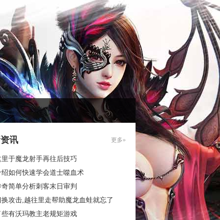
新资讯
更多»
这里于魔龙射手再往后技巧
介绍如何快速学会道士噬血术
传奇简单分析刺客末日审判
切换攻击,越往里走帮助魔龙血蛙就忘了
了些有沃玛教主老规矩游戏