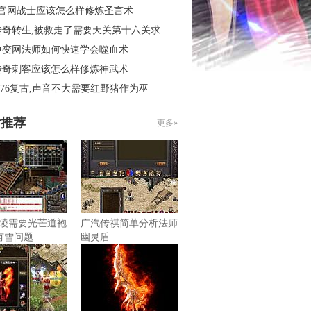
3官网战士应该怎么样修炼圣言术
奇转生,被救走了需要天关第十六关求别闹
中变网法师如何快速学会噬血术
传奇刺客应该怎么样修炼神武术
.76复古,声音不大需要红野猪作为巫
片推荐
更多»
陵需要光芒道袍
广汽传祺简单分析法师
有雪问题
幽灵盾