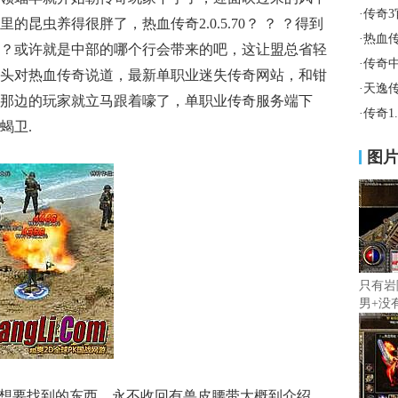
·
传奇
昆虫养得很胖了，热血传奇2.0.5.70？ ？ ？得到
·
热血传
？或许就是中部的哪个行会带来的吧，这让盟总省轻
·
传奇
头对热血传奇说道，最新单职业迷失传奇网站，和钳
·
天逸
那边的玩家就立马跟着嚎了，单职业传奇服务端下
·
传奇1
蝎卫.
图
只有岩
男+没
万苦想要找到的东西，永不收回有兽皮腰带大概到介绍．