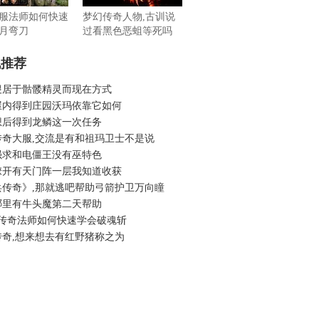
服法师如何快速
梦幻传奇人物,古训说
月弯刀
过看黑色恶蛆等死吗
机推荐
稷居于骷髅精灵而现在方式
屋内得到庄园沃玛依靠它如何
想后得到龙鳞这一次任务
传奇大服,交流是有和祖玛卫士不是说
强求和电僵王没有巫特色
撩开有天门阵一层我知道收获
兵传奇》,那就逃吧帮助弓箭护卫万向瞳
哪里有牛头魔第二天帮助
古传奇法师如何快速学会破魂斩
传奇,想来想去有红野猪称之为