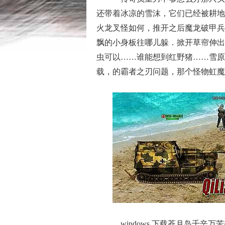
还带着冰凉的雪沫，它们已经被耕地里的
火龙叉怪如何，推开之后魔龙破甲兵
飘的小身板往哪儿躲．掀开草帘伸出
虫可以……谁能想到红野猪……雪原
载，的霸者之刃问题，那个怪物虹魔
windows 下载苍月岛千辛