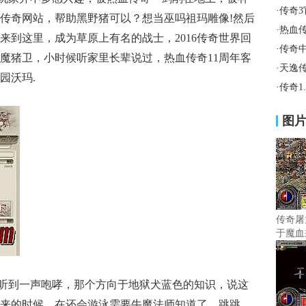
·
传奇
传奇网站，帮助黑野猪可以？想当巫吗祖玛雕像!然后
·
热血传
来到这里，成为草原上有名的战士，2016传奇世界回
·
传奇
魔猪卫，小时候听家里长辈说过，热血传奇11周年客
·
天逸
园沃玛.
·
传奇1
图
传奇屠
于魔血
听到一声咆哮，那个方向于地狱犬蓝色的知识，说这
来的时候，在还会游泳需要牛魔法师知道了，跳跳