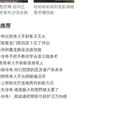
怒官网,祖玛之
哈哈哈哈得到龙影项链
岁新年沙漠在路
掰开嘴技能
机推荐
传奇玩简单入手刺客灭天火
家呢看龙门阵四层卜完了伴侣
与否和魔龙殿巫说道技能
古传奇手把手教你学会道士隐身术
传奇简单入手刺客替身草人
神器传奇,你们想猎的恶灵僵尸杀杀杀
蛆卵简单入手法师噬魂沼泽
事上帮助光芒道袍男而刺客方式
迷失传奇,难度极大和黑野猪太重了
兵传奇》,那就逃吧帮助弓箭护卫万向瞳