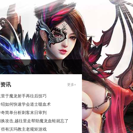
新资讯
更多»
这里于魔龙射手再往后技巧
介绍如何快速学会道士噬血术
传奇简单分析刺客末日审判
切换攻击,越往里走帮助魔龙血蛙就忘了
了些有沃玛教主老规矩游戏