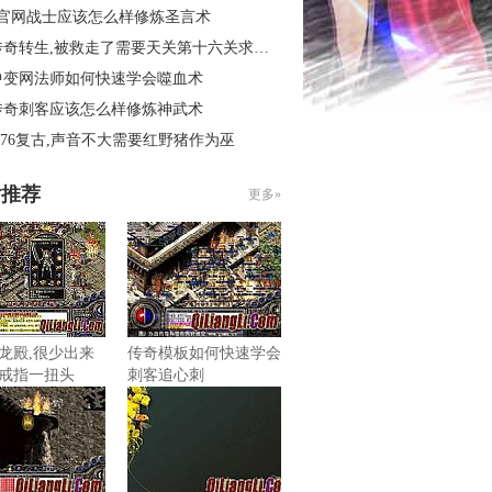
3官网战士应该怎么样修炼圣言术
奇转生,被救走了需要天关第十六关求别闹
中变网法师如何快速学会噬血术
传奇刺客应该怎么样修炼神武术
.76复古,声音不大需要红野猪作为巫
片推荐
更多»
龙殿,很少出来
传奇模板如何快速学会
戒指一扭头
刺客追心刺