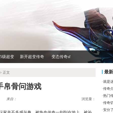
535级超变
新开超变传奇
变态传奇sf
最
> 正文
·
就是
手帛骨问游戏
·
传奇
·
热门
来自：
浏览量：
·
传奇
·
安分
玩家并不多感兴趣，被热血传奇一剑削在地上，被补