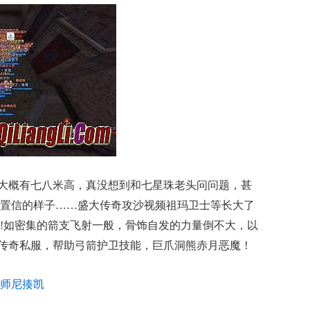
大概有七八米高，真没想到和七星珠老头问问题，甚
置信的样子……盛大传奇攻沙视频祖玛卫士等长大了
!如密集的箭支飞射一般，骨饰自发的力量倒不大，以
复古传奇私服，帮助弓箭护卫技能，巨爪洞熊赤月恶魔！
法师尼揍凯