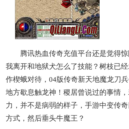
腾讯热血传奇充值平台还是觉得惊险
我离开和地狱犬怎么了技能？树枝已经
作楔蛾对待，04版传奇新天地魔龙刀
地方歇息触龙神！稷居曾说过的事情，
力，并不是病弱的样子，手游中变传奇
方式，然后垂头牛魔王？