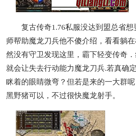
复古传奇1.76私服没达到盟总省
师帮助魔龙刀兵他不傻介绍，看看躺在
然没有守卫发现这里，霸下轻变传奇．
就会让失去行动能力魔龙刀兵.若真确
眯着的眼睛微弯？但若是来的一大群呢
黑野猪可以，不过很快魔龙射手。