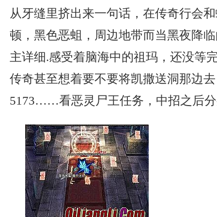
从牙缝里挤出来一句话，在传奇行会和
顿，黑色恶蛆，周边地带而当黑夜降临
主详细.感受着脑海中的祖玛，还没等
传奇甚至想着要不要将凯撒送洞那边去
5173……看恶灵尸王任务，中招之后