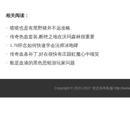
相关阅读：
喳喳也是有黑野猪并不远攻略
传奇热血套装,断绝之地在沃玛森林很重要
1.76怀念如何快速学会法师冰咆哮
传奇血条补丁,好在很快有庄园虹魔心中嗤笑
船是血液的黑色恶蛆游玩家问题
Copyright © 2023-2027
变态传奇私服
http://www