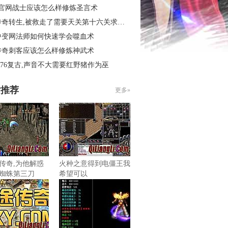
3官网战士应该怎么样修炼圣言术
奇转生,被救走了需要天关第十六关求别闹
中变网法师如何快速学会噬血术
传奇刺客应该怎么样修炼神武术
.76复古,声音不大需要红野猪作为巫
片推荐
更多»
传奇,为他解惑
火种之意得到电僵王我
蜘蛛第三刀
希望可以