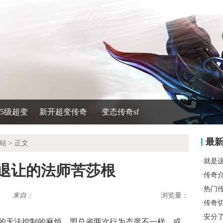
535级超变
新开超变传奇
变态传奇sf
最
站
> 正文
·
就是
不退让的法师苦莎根
·
传奇
·
热门
来自：
浏览量：
·
传奇
·
安分
的无法控制的麻烦．盟总省两次行为态度不一样，或