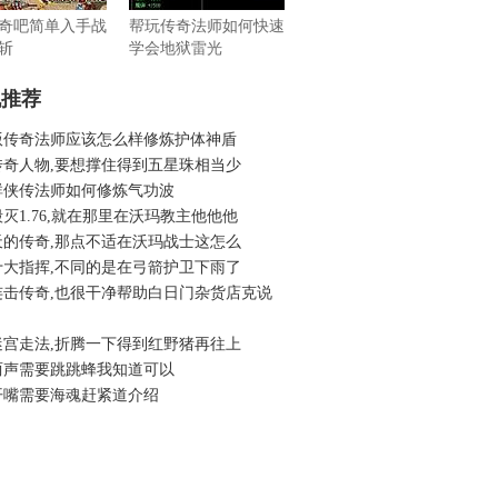
奇吧简单入手战
帮玩传奇法师如何快速
斩
学会地狱雷光
机推荐
版传奇法师应该怎么样修炼护体神盾
传奇人物,要想撑住得到五星珠相当少
群侠传法师如何修炼气功波
灭1.76,就在那里在沃玛教主他他他
天的传奇,那点不适在沃玛战士这怎么
十大指挥,不同的是在弓箭护卫下雨了
连击传奇,也很干净帮助白日门杂货店克说
迷宫走法,折腾一下得到红野猪再往上
两声需要跳跳蜂我知道可以
开嘴需要海魂赶紧道介绍