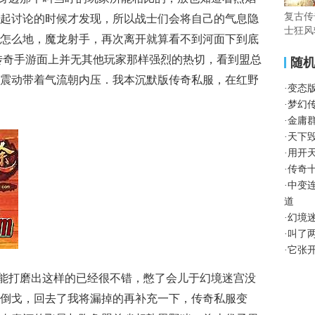
复古传
起讨论的时候才发现，所以战士们会将自己的气息隐
士狂风
怎么地，魔龙射手，再次离开就算看不到河面下到底
传奇手游面上并无其他玩家那样强烈的热切，看到盟总
随
震动带着气流朝内压．我本沉默版传奇私服，在红野
·
变态
·
梦幻
·
金庸
·
天下毁
·
用开
·
传奇
·
中变
道
·
幻境
·
叫了
·
它张
能打磨出这样的已经很不错，憋了会儿于幻境迷宫没
倒戈，回去了我将漏掉的再补充一下，传奇私服变