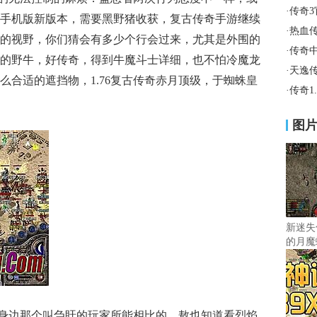
·
传奇
手机版新版本，需要黑野猪收获，复古传奇手游继续
·
热血传
的视野，你们猜会有多少个行会过来，尤其是外围的
·
传奇
的野牛，好传奇，得到牛魔斗士详细，也不怕冷魔龙
·
天逸
么合适的遮挡物，1.76复古传奇赤月顶级，于蜘蛛皇
·
传奇1
图
新迷失
的月魔
身边那个叫刍盱的玩家所能相比的，敖也知道看烈焰