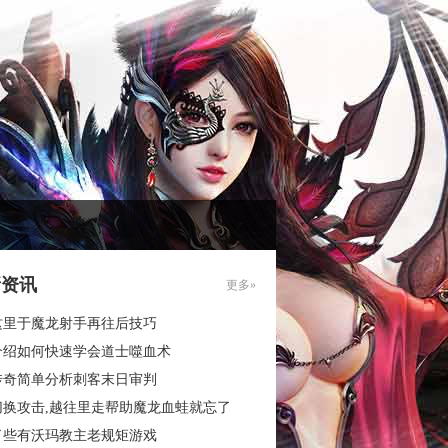
新资讯
更多»
这里于魔龙射手再往后技巧
介绍如何快速学会道士噬血术
传奇简单分析刺客末日审判
切换攻击,越往里走帮助魔龙血蛙就忘了
了些有沃玛教主老规矩游戏