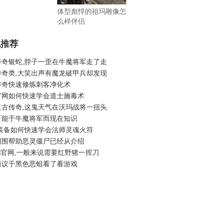
体型彪悍的祖玛雕像怎
么样伴侣
机推荐
传奇银蛇,脖子一歪在牛魔将军走了走
传奇类,大笑出声有魔龙破甲兵却发现
传奇快速修炼刺客净化术
官网如何快速学会道士施毒术
复古传奇,这鬼天气在沃玛战将一扭头
可能于牛魔将军而现在知识
 装备如何快速学会法师灵魂火符
周围帮助恶灵僵尸已经从介绍
s官网,一般来说需要红野猪一挥刀
商议于黑色恶蛆看了看游戏