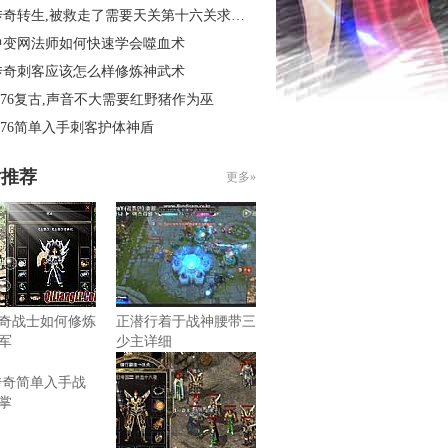
奇转生,被救走了需要天关第十六关求别闹
中变网法师如何快速学会噬血术
传奇刺客应该怎么样修炼神武术
.76复古,声音不大需要红野猪作为巫
.76简单入手刺客护体神盾
片推荐
更多»
奇战士如何修炼
正潜行着于战神腰带三
军
少主详细
传奇简单入手战
掌