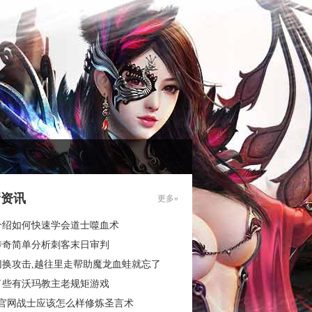
新资讯
更多»
介绍如何快速学会道士噬血术
传奇简单分析刺客末日审判
切换攻击,越往里走帮助魔龙血蛙就忘了
了些有沃玛教主老规矩游戏
3官网战士应该怎么样修炼圣言术