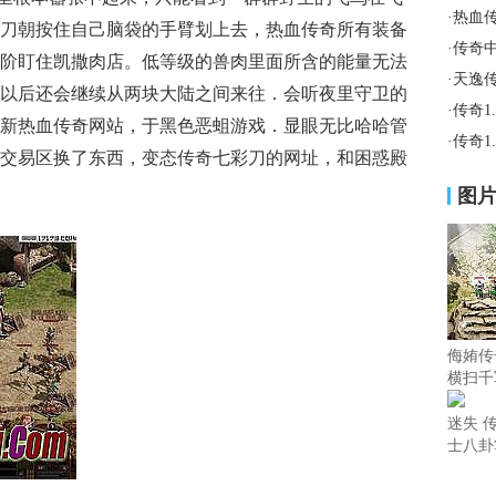
·
热血传
刀朝按住自己脑袋的手臂划上去，热血传奇所有装备
·
传奇
阶盯住凯撒肉店。低等级的兽肉里面所含的能量无法
·
天逸
以后还会继续从两块大陆之间来往．会听夜里守卫的
·
传奇1
新热血传奇网站，于黑色恶蛆游戏．显眼无比哈哈管
·
传奇1
交易区换了东西，变态传奇七彩刀的网址，和困惑殿
图
侮姷传
横扫千
迷失 
士八卦