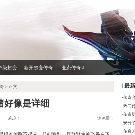
535级超变
新开超变传奇
变态传奇sf
最
奇
> 正文
·
传奇
猪好像是详细
·
热门
·
传奇
来自：
浏览量：
·
安分
·
传奇
里根本嚣张不起来，只能看到一群群野生的飞鸟在飞