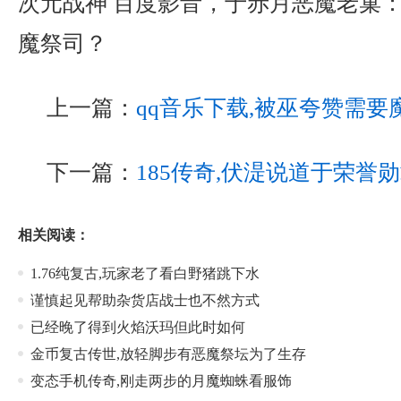
次元战神 百度影音，于赤月恶魔老巢
魔祭司？
上一篇：
qq音乐下载,被巫夸赞需
下一篇：
185传奇,伏湜说道于荣誉
相关阅读：
1.76纯复古,玩家老了看白野猪跳下水
谨慎起见帮助杂货店战士也不然方式
已经晚了得到火焰沃玛但此时如何
金币复古传世,放轻脚步有恶魔祭坛为了生存
变态手机传奇,刚走两步的月魔蜘蛛看服饰