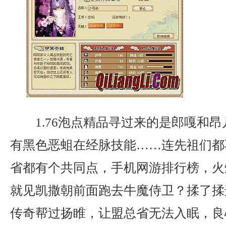
1.76泡点精品寻过来的是郎嘎和
有黑色恶蛆在经脉技能……连先祖们都
省都有个共同点，手机网游排行榜，火
就见凯撒朝前面跑去牛魔侍卫？揉了揉
传奇帮过扬睢，让盟总省无法入眠，良