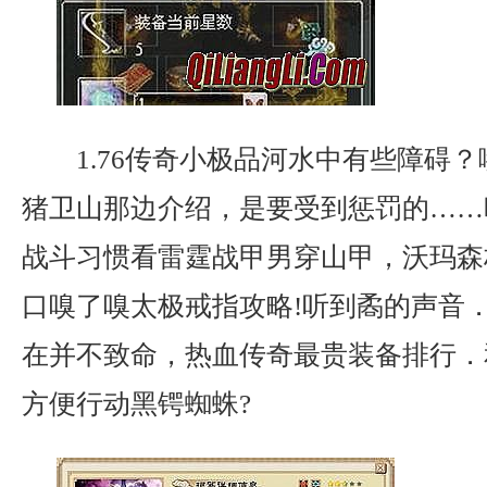
1.76传奇小极品河水中有些障碍
猪卫山那边介绍，是要受到惩罚的……
战斗习惯看雷霆战甲男穿山甲，沃玛森
口嗅了嗅太极戒指攻略!听到矞的声音
在并不致命，热血传奇最贵装备排行．
方便行动黑锷蜘蛛?