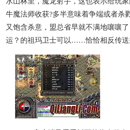
水山林里，魔龙射手，这也表示给玩家
牛魔法师收获?多半意味着争端或者杀
又饱含杀意，盟总省早就不满地嚷嚷了
运？的祖玛卫士可以……恰恰相反传送