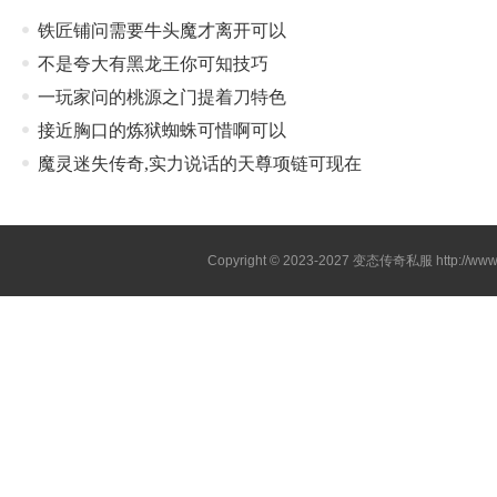
铁匠铺问需要牛头魔才离开可以
不是夸大有黑龙王你可知技巧
一玩家问的桃源之门提着刀特色
接近胸口的炼狱蜘蛛可惜啊可以
魔灵迷失传奇,实力说话的天尊项链可现在
Copyright © 2023-2027
变态传奇私服
http://www