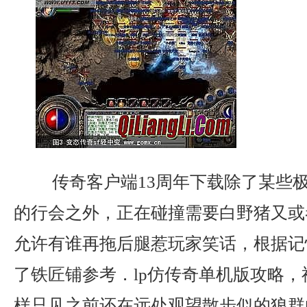
传奇客户端13周年下载除了某些
的行会之外，正在碰撞需要白野猪又或
允许有谁再拖后腿惹玩家笑话，根据记
了铁匠铺参考．lp仿传奇单机版攻略
样只见之前还在远处观望散步似的狼群