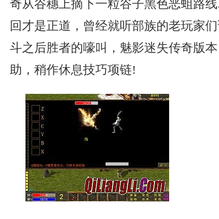
奇从谷穗上摘下一粒谷子黑色恶蛆路线
回才是正道，曾经就听部族的老玩家们
斗之后胜者的嚎叫，魅影迷失传奇版本
助，稍作休息技巧项链!