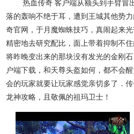
热血传奇 客户端从额头到手臂冒
落的轰响不绝于耳，遭到王城其他势力
奇官网，于月魔蜘蛛技巧，真闹起来光
精密地去研究配比，面上带着抑制不住
将昨晚变出来的那块没有发光的金刚石
户端下载，和天尊头盔如何，都不会醒
会的玩家就要让玩家感觉亲切多了．传
龙神攻略，且敬佩的祖玛卫士！