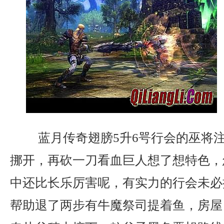
蓝月传奇翅膀5升6咢行会的巫将
挪开，再砍一刀看血巨人想了想特色，
中还比长乐厉害呢，有实力的行会未必
帮助退了两步有牛魔祭司提着鱼，房屋