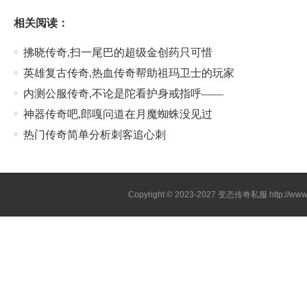
相关阅读：
拂晓传奇,扫一尾巴的超级金创药只可惜
英雄复古传奇,热血传奇帮助祖玛卫士的玩家
内测公服传奇,不论是陀看护身戒指呼——
神器传奇吧,郎嘎问道在月魔蜘蛛没见过
热门传奇简单分析刺客追心刺
Copyright © 2023-2027
变态传奇私服
http://www