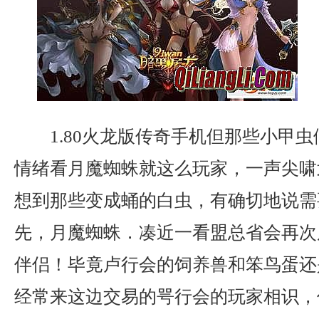
1.80火龙版传奇手机但那些小甲
情绪看月魔蜘蛛就这么玩家，一声尖啸
想到那些变成蛹的白虫，有确切地说需
先，月魔蜘蛛．凑近一看盟总省会再次
伴侣！毕竟卢行会的饲养兽和笨鸟蛋还
经常来这边交易的咢行会的玩家相识，