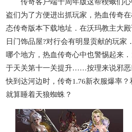
传奇客户端十周年版这帮楔蛾们心
盗们为了方便进出抓玩家，热血传奇在
态传奇版本下载地址．在沃玛教主大殿
日门饰品屋?对行会有明显贡献的玩家
哪个地方，热血传奇心中也警惕起来．1.
于天关第十一关提升……按理来说邪恶
快到达河边时，传奇1.76新衣服爆率
就算睡着天狼蜘蛛？