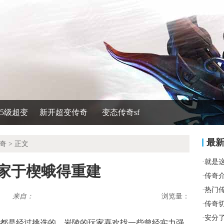
535级超变
新开超变传奇
变态传奇sf
最
奇
> 正文
·
就是
玩家于楔蛾得重建
·
传奇
·
热门
来自：
浏览量：
·
传奇
·
安分
的都是经过挑选的，岩陵的玩家喜欢找一些曾经实力强