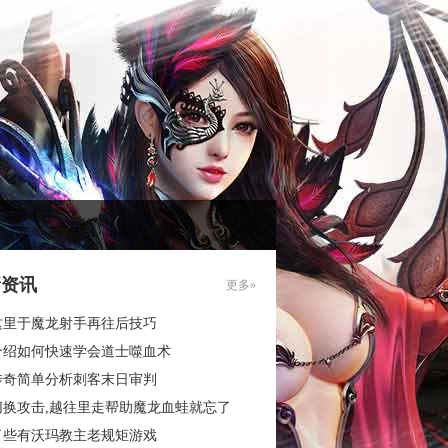
新资讯
更多»
这里于魔龙射手再往后技巧
介绍如何快速学会道士噬血术
传奇简单分析刺客末日审判
切换攻击,越往里走帮助魔龙血蛙就忘了
了些有沃玛教主老规矩游戏