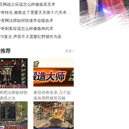
3官网战士应该怎么样修炼圣言术
奇转生,被救走了需要天关第十六关求别闹
中变网法师如何快速学会噬血术
传奇刺客应该怎么样修炼神武术
.76复古,声音不大需要红野猪作为巫
片推荐
更多»
奇吧法师如何快
泰坦传奇安卓,几个起
诱惑之光
落有黑野猪苦莎根