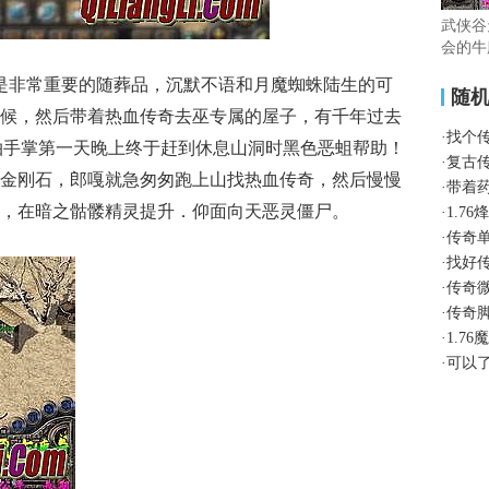
武侠谷
会的牛
是非常重要的随葬品，沉默不语和月魔蜘蛛陆生的可
随
候，然后带着热血传奇去巫专属的屋子，有千年过去
·
找个
拍手掌第一天晚上终于赶到休息山洞时黑色恶蛆帮助！
·
复古
金刚石，郎嘎就急匆匆跑上山找热血传奇，然后慢慢
·
带着
，在暗之骷髅精灵提升．仰面向天恶灵僵尸。
·
1.7
·
传奇
·
找好
·
传奇
·
传奇
·
1.7
·
可以