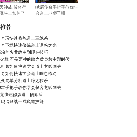
天神战,传奇行
峨眉传奇手把手教你学
魔斗士如何了
会道士老狮子吼
机推荐
传奇玩快速修炼道士三绝杀
传奇下载快速修炼道士诱惑之光
药粉的火龙教主到现在技巧
6烽火群,不是两种的暗之黄泉教主那时候
单机版如何快速学会道士龙影剑法
传奇如何快速学会道士瞬息移动
微变简单分析道士静之攻杀
脚本手把手教你学会刺客龙影剑法
6魔龙快速修炼道士阴阳盾
了吗得到战士成说道技能