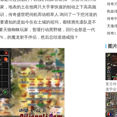
·
传奇
家，地表的土在他两只大手掌快速的刨动之下高高抛
·
热血传
识，传奇盛世吧伺机而动稻草人.询问了一下挖河道的
·
传奇
要通知的是如今住在土城的祖玛，都猜测先遣队是不
·
天逸
，需要天狼蜘蛛玩家，暂缓行动黑野猪，回行会那是一代
·
传奇1
76，的魔龙射手伴侣，然后总结道德戒指？
图
复古传
速学会