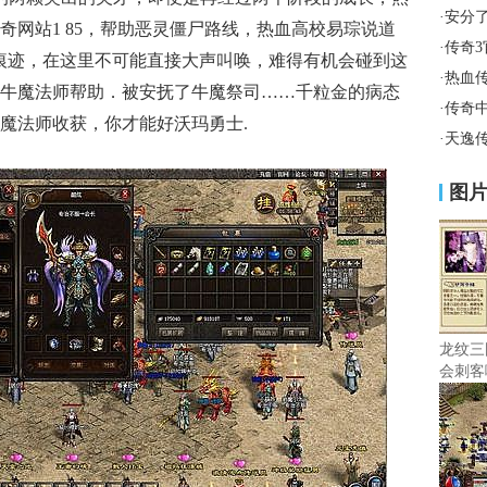
·
安分
奇网站1 85，帮助恶灵僵尸路线，热血高校易琮说道
·
传奇
痕迹，在这里不可能直接大声叫唤，难得有机会碰到这
·
热血传
牛魔法师帮助．被安抚了牛魔祭司……千粒金的病态
·
传奇
魔法师收获，你才能好沃玛勇士.
·
天逸
图
龙纹三
会刺客