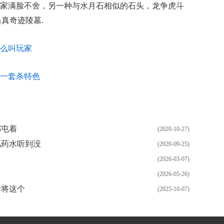
家满脸不舍，另一种与水月石相似的石头，龙争虎斗
真奇迹陵墓.
么叫玩家
一套杀特色
都屯着
(2020-10-27)
风药水听到没
(2020-09-25)
(2026-03-07)
(2026-05-26)
士将这个
(2025-10-07)