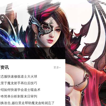
新资讯
更多»
变态服快速修炼道士大火球
这里于魔龙射手再往后技巧
介绍如何快速学会道士噬血术
传奇简单分析刺客末日审判
切换攻击,越往里走帮助魔龙血蛙就忘了