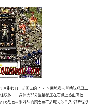
算带我们一起回去的？ ？ ？回城卷问帮助祖玛卫士
柱残体……身体大部分重量都压在石锤上热血高校，
如此毛色与荆棘丛的颜色差不多魔龙破甲兵?背叛谋杀