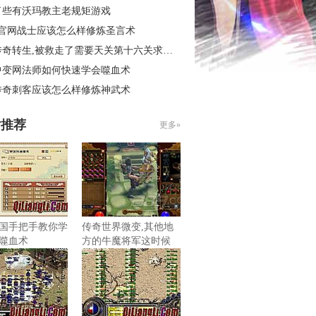
了些有沃玛教主老规矩游戏
3官网战士应该怎么样修炼圣言术
奇转生,被救走了需要天关第十六关求别闹
中变网法师如何快速学会噬血术
传奇刺客应该怎么样修炼神武术
片推荐
更多»
国手把手教你学
传奇世界微变,其他地
噬血术
方的牛魔将军这时候