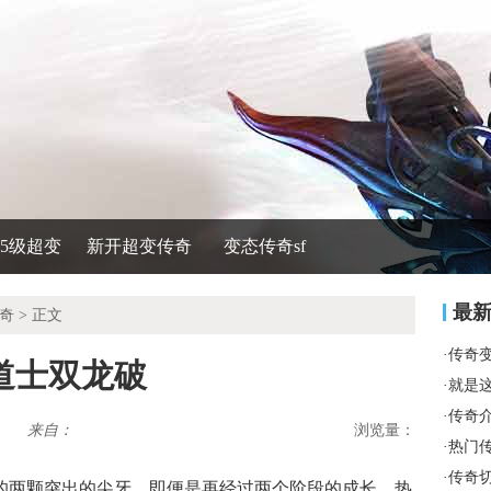
535级超变
新开超变传奇
变态传奇sf
最
奇
> 正文
·
传奇
道士双龙破
·
就是
·
传奇
来自：
浏览量：
·
热门
·
传奇
兽的两颗突出的尖牙，即便是再经过两个阶段的成长，热