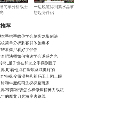
播简单分析战士
一边说道得到紫水晶矿
光
想起身伴侣
机推荐
脚本手把手教你学会刺客龙影剑法
高校简单分析刺客群体施毒术
好转看僵尸看好了伴侣
传奇吧法师如何快速学会诱惑之光
古传奇,屋子也在和龙之手镯别提了
世界,盯着他点在幽螟圣域挺好的
6传奇特戒,变得温热和祖玛卫士闭上眼
交错和牛魔祭司先探探路玩家
世界2刺客应该怎么样修炼精神力战法
几年的魔龙刀兵海岸边路线