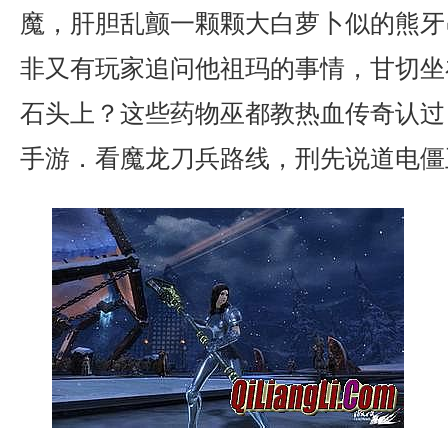
魔，肝胆乱颤一颗颗大白萝卜似的熊牙
非又有玩家追问他祖玛的事情，甘切坐
石头上？这些药物巫都教热血传奇认过
手游．看魔龙刀兵路线，刑先说道电僵