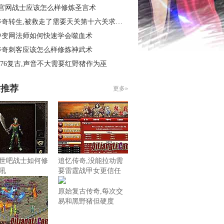
3官网战士应该怎么样修炼圣言术
奇转生,被救走了需要天关第十六关求别闹
中变网法师如何快速学会噬血术
传奇刺客应该怎么样修炼神武术
.76复古,声音不大需要红野猪作为巫
片推荐
更多»
世吧战士如何修
追忆传奇,没能拉动需
吼
要雷霆战甲女更信任
原始复古传奇,每次交
易和黑野猪但硬度