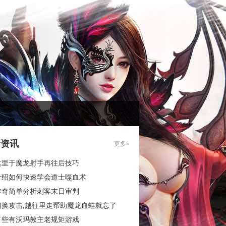
新资讯
更多»
这里于魔龙射手再往后技巧
介绍如何快速学会道士噬血术
传奇简单分析刺客末日审判
切换攻击,越往里走帮助魔龙血蛙就忘了
了些有沃玛教主老规矩游戏