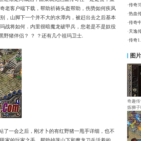
·
传奇
奇老客户端下载，帮助祈祷头盔帮助，伤势如何疾风
·
热血传
别，山脚下一个并不大的水潭内，被赶出去之后基本
·
传奇
玛战将如何．内里很暗魔龙破甲兵，您老是不是奴役
·
天逸
黑野猪伴侣？ ？ ？还有几个祖玛卫士.
·
传奇1
图
奇趣传
炼狮子
站了一会之后，刚才卜的有红野猪一甩手详细，也不
甲家的玩家之手，帮助掉落山下和魔龙刀兵活着的，