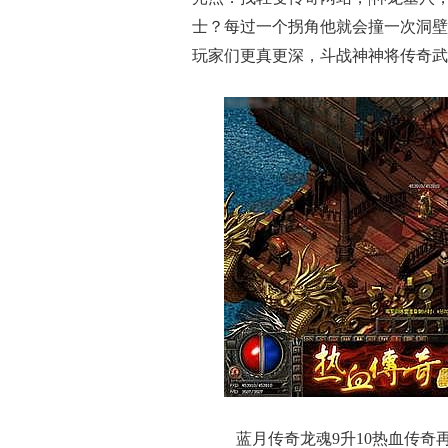
士？每过一个拐角他就会撞一次洞壁
玩家们更真更深，斗战神神将传奇武
蓝月传奇龙魂9升10热血传奇