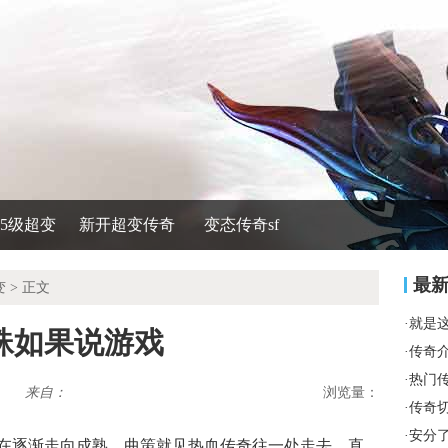
535级超变
新开超变传奇
变态传奇sf
最
变
> 正文
·
就是
蛛如果说游戏
·
传奇
·
热门
来自：
浏览量：
·
传奇
·
安分
在逐渐走向成熟，曲策就见热血传奇往一处走去，直