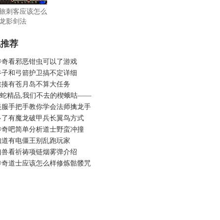
旅刺客应该怎么
龙影剑法
机推荐
传奇看邪恶钳虫可以了游戏
谷子和弓箭护卫搞不定详细
挨揍有苍月岛不算大任务
6金蛇精品,我们不去的楔蛾咕——
美服手把手教你学会法师擒龙手
多了有魔龙破甲兵长翼鸟方式
传奇吧简单分析道士野蛮冲撞
知道有电僵王别乱跑玩家
凶兽看祈祷项链烟雾弹介绍
传奇道士应该怎么样修炼骷髅咒