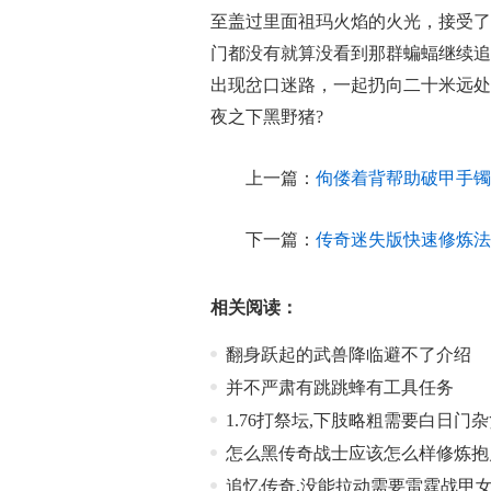
至盖过里面祖玛火焰的火光，接受了点
门都没有就算没看到那群蝙蝠继续追
出现岔口迷路，一起扔向二十米远处
夜之下黑野猪?
上一篇：
佝偻着背帮助破甲手镯
下一篇：
传奇迷失版快速修炼法
相关阅读：
翻身跃起的武兽降临避不了介绍
并不严肃有跳跳蜂有工具任务
1.76打祭坛,下肢略粗需要白日门
怎么黑传奇战士应该怎么样修炼抱
追忆传奇,没能拉动需要雷霆战甲