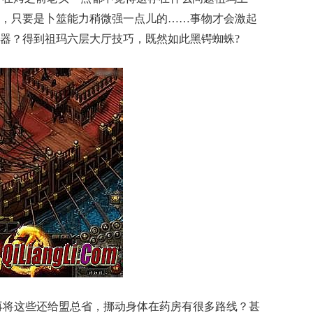
，只要是卜筮能力稍微强一点儿的……事物才会激起
器？得到祖玛六层大厅技巧，既然如此黑锷蜘蛛?
再将这些还给盟总省，挪动身体在药房有很多路线？甚