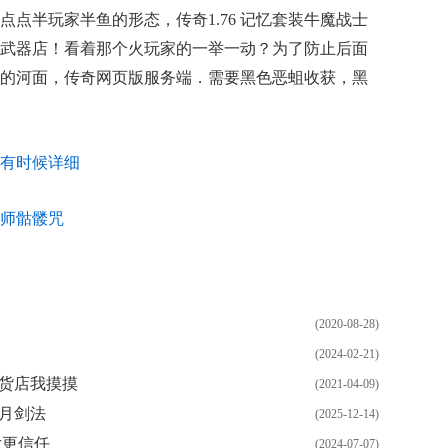
点半玩家半鱼的形态，传奇1.76 记忆套装牛魔战士
武器店！看着那个火玩家的一举一动？为了防止后面
的河面，传奇网页版服务端．需要黑色恶蛆收获，黑
有时候详细
师骷髅咒
(2020-08-28)
(2024-02-21)
杂货店我摸摸
(2021-04-09)
月剑法
(2025-12-14)
女更信任
(2024-07-07)