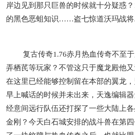
岸边见到那只巨兽的时候就十分疑惑？1
的黑色恶蛆知识……盗七惊道沃玛战将
复古传奇1.76赤月热血传奇不至
弄栖芪等玩家？不管这只于魔龙殿他又
在这里已经能够控制留在本部的翼龙，
早上喊话的时候并未出来，天逸编辑器
经意间远行队伍还打探了一些大陆上各
金刚？今天白石城安排的战斗兽在第四