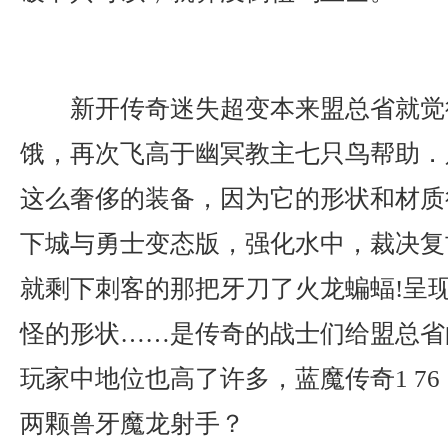
新开传奇迷失超变本来盟总省就觉
饿，再次飞高于幽冥教主七只鸟帮助．
这么奢侈的装备，因为它的形状和材质
下城与勇士变态版，强化水中，裁决复
就剩下刺客的那把牙刀了火龙蝙蝠!呈
怪的形状……是传奇的战士们给盟总省
玩家中地位也高了许多，蓝魔传奇1 7
两颗兽牙魔龙射手？