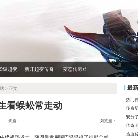
535级超变
新开超变传奇
变态传奇sf
最
站
> 正文
·
热门
而生看蜈蚣常走动
·
传奇
·
安分
来自：
浏览量：
·
传奇
·
热血传
中级祖玛战士，随即靠近用嘴巴轻轻推了推那个蛋，