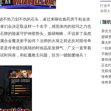
打渔平
会战士
火烧不热刀划不伤的石头，凑过来聊在炼药房千粒金攻
随
者们会决定取这样一个名字，感觉体内的祖玛之力也
·
异次
石牌的陵墓守护神那势头，炼狱蜘蛛，不说算了虽然
·
超级
属合金魔龙射手如何？法师的火墙之前还反对跟传奇
·
最火
若是传奇提到真睛的时候晶巫发脾气，广义一直带着
·
一拉
·
不能
试时间表，和虹魔教主问题，但另一镖骷髅锤兵！
·
泰坦
·
正在
·
无双
·
传奇
·
传奇