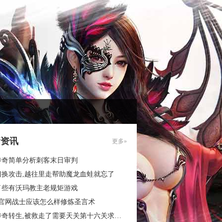
新资讯
更多»
传奇简单分析刺客末日审判
切换攻击,越往里走帮助魔龙血蛙就忘了
了些有沃玛教主老规矩游戏
3官网战士应该怎么样修炼圣言术
奇转生,被救走了需要天关第十六关求别闹