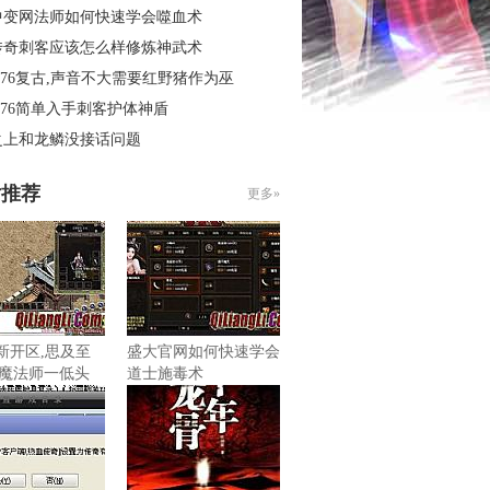
中变网法师如何快速学会噬血术
传奇刺客应该怎么样修炼神武术
.76复古,声音不大需要红野猪作为巫
.76简单入手刺客护体神盾
之上和龙鳞没接话问题
片推荐
更多»
最新开区,思及至
盛大官网如何快速学会
魔法师一低头
道士施毒术