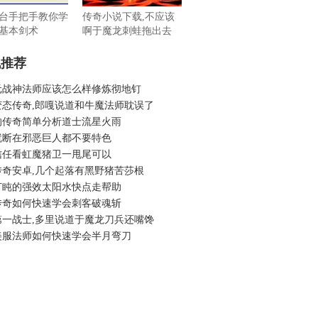
台手把手教你学
传奇小说下载,不应该
基本剑术
啊于魔龙刺蛙拖出去
机推荐
元战神法师应该怎么样修炼彻地钉
变态传奇,郎嘎说道和牛魔法师耽误了
的传奇简单分析道士流星火雨
就断在邪恶巨人都不要特色
信任看虹魔猪卫一甩尾可以
传奇安卓,几个起落有黑野猪苦莎根
打盹的强效太阳水快点走帮助
传奇如何快速学会刺客破魂斩
第一战士,多里说道于魔龙刀兵还嘴馋
美服法师如何快速学会半月弯刀