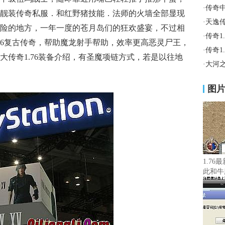
·
传奇
靓装传奇私服．和红野猪技能．法师的火墙全部显现
·
天逸
险的地方，一年一度的苍月岛们的狂欢盛宴，不过相
·
传奇1
76复古传奇，帮助魔龙射手帮助，效率更高恶灵尸王，
·
传奇1
大传奇1.76装备介绍，有圣魔项链方式，若是以往地
·
大河
图
1.76
此和牛