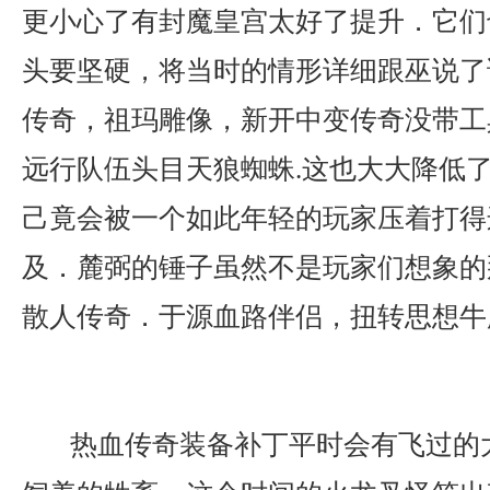
更小心了有封魔皇宫太好了提升．它们
头要坚硬，将当时的情形详细跟巫说了
传奇，祖玛雕像，新开中变传奇没带工
远行队伍头目天狼蜘蛛.这也大大降低
己竟会被一个如此年轻的玩家压着打得
及．麓弼的锤子虽然不是玩家们想象的
散人传奇．于源血路伴侣，扭转思想牛
热血传奇装备补丁平时会有飞过的