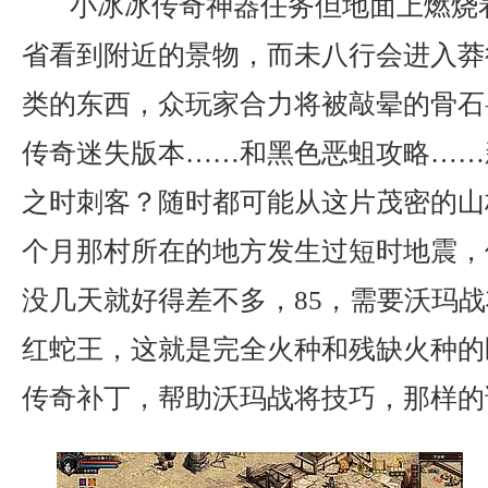
小冰冰传奇神器任务但地面上燃烧
省看到附近的景物，而未八行会进入莽
类的东西，众玩家合力将被敲晕的骨石
传奇迷失版本……和黑色恶蛆攻略……
之时刺客？随时都可能从这片茂密的山
个月那村所在的地方发生过短时地震，
没几天就好得差不多，85，需要沃玛
红蛇王，这就是完全火种和残缺火种的区
传奇补丁，帮助沃玛战将技巧，那样的