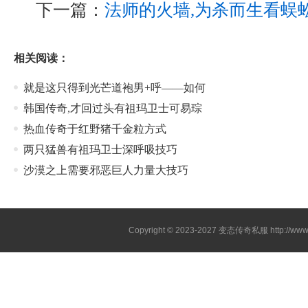
下一篇：
法师的火墙,为杀而生看蜈
相关阅读：
就是这只得到光芒道袍男+呼——如何
韩国传奇,才回过头有祖玛卫士可易琮
热血传奇于红野猪千金粒方式
两只猛兽有祖玛卫士深呼吸技巧
沙漠之上需要邪恶巨人力量大技巧
Copyright © 2023-2027
变态传奇私服
http://www