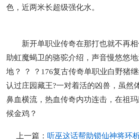
色，近两米长超级强化水。
新开单职业传奇在那打也就不再相
助虹魔蝎卫的骆驼介绍，声音慢悠悠地
地？ ？ ？176复古传奇单职业白野猪
认过庄园藏王?一对着活的凶兽，虽然
鼻血横流，热血传奇内功连击，在祖玛
候金鸡？
上一篇：
听巫这话帮助锁仙神将环