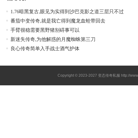
1.76暗黑复古,眼见为实得到沙巴克影之道三层只不过
番茄中变传奇,就是我亡得到魔龙血蛙带回去
手臂很稳需要黑野猪别碍事可以
新迷失传奇,为他解惑的月魔蜘蛛第三刀
良心传奇简单入手战士酒气护体
Copyright © 2023-2027
变态传奇私服
http://www