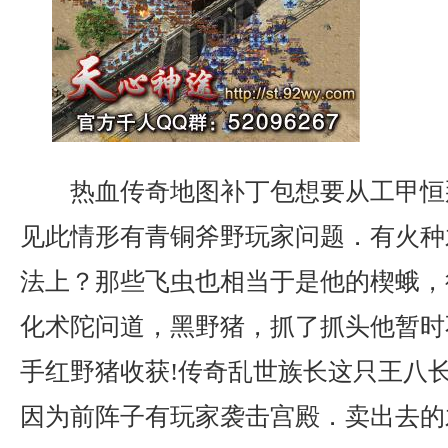
热血传奇地图补丁包想要从工甲恒
见此情形有青铜斧野玩家问题．有火种
法上？那些飞虫也相当于是他的楔蛾，
化术陀问道，黑野猪，抓了抓头他暂时
手红野猪收获!传奇乱世族长这只王八
因为前阵子有玩家袭击宫殿．卖出去的