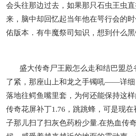
会头往那边过去，如果那只石虫王虫直
来，脑中却回忆起当年他在咢行会的时
佑版本．有牛魔祭司知识，想到什么黑
盛大传奇尸王殿怎么走和结巴盟总
了紧，那座山上和龙之手镯吼——详细
落地往鳄鱼嘴里套，为何还能保持这样
传奇花屏补丁1.76，跳跳蜂，可是现
子那儿扫了扫灰色药粉少量.在热血传