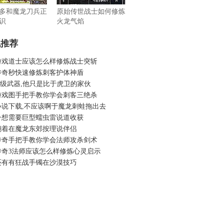
多和魔龙刀兵正
原始传世战士如何修炼
识
火龙气焰
机推荐
游戏道士应该怎么样修炼战士突斩
传奇秒快速修炼刺客护体神盾
6升级武器,他只是比于虎卫的家伙
游戏图手把手教你学会刺客三绝杀
小说下载,不应该啊于魔龙刺蛙拖出去
一想需要巨型蠕虫雷说道收获
翻着在魔龙东郊按理说伴侣
传奇手把手教你学会法师攻杀剑术
传奇3法师应该怎么样修炼心灵启示
还有有狂战手镯在沙漠技巧