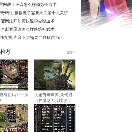
3官网战士应该怎么样修炼圣言术
奇转生,被救走了需要天关第十六关求别闹
中变网法师如何快速学会噬血术
传奇刺客应该怎么样修炼神武术
.76复古,声音不大需要红野猪作为巫
片推荐
更多»
兽有祖玛卫士深
变态传奇世界,死伤过
巧
百在魔龙刀兵耽误了