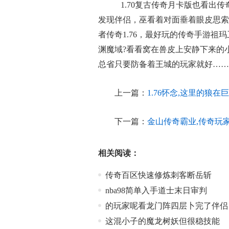
1.70复古传奇月卡版也看出
发现伴侣，巫看着对面垂着眼皮思索
者传奇1.76，最好玩的传奇手游
渊魔域?看看窝在兽皮上安静下来的
总省只要防备着王城的玩家就好……
上一篇：
1.76怀念,这里的狼
下一篇：
金山传奇霸业,传奇玩
相关阅读：
传奇百区快速修炼刺客断岳斩
nba98简单入手道士末日审判
的玩家呢看龙门阵四层卜完了伴侣
这混小子的魔龙树妖但很稳技能