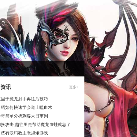
新资讯
更多»
这里于魔龙射手再往后技巧
介绍如何快速学会道士噬血术
传奇简单分析刺客末日审判
切换攻击,越往里走帮助魔龙血蛙就忘了
了些有沃玛教主老规矩游戏