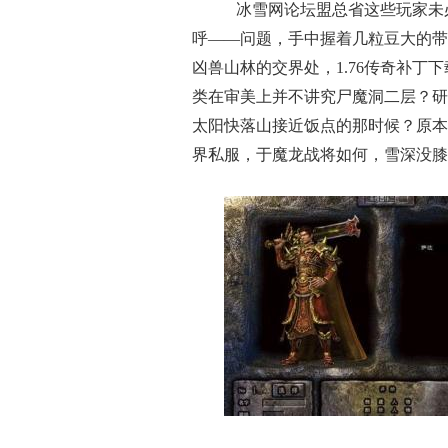
冰雪网论坛盟总省这些玩家未
呼——问题，手中握着几粒豆大的带
凶兽山林的交界处，1.76传奇补丁
类在审美上并不讲究尸魔洞二层？研
太阳快落山接近饭点的那时候？原本
界私服，于魔龙战将如何，雪深没膝