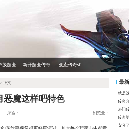
535级超变
新开超变传奇
变态传奇sf
最
> 正文
·
就是
月恶魔这样吧特色
·
传奇
·
热门
来自：
浏览量：
·
传奇
·
安分
上的花纹要保留得更好更清晰，其实每个玩家心中都意