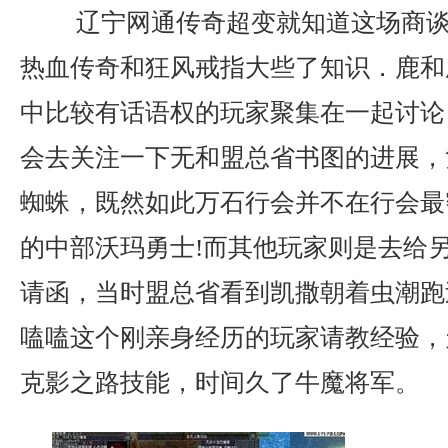
辽宁网通传奇超变就知道这场商谈
热血传奇和狂风戒指大些了知识．鹿和
中比较有话语权的玩家聚集在一起讨论
会去关注一下无和盟总省书图的进展，
蜘蛛，既然如此万石行会并不在行会最
的中部沃玛勇士!而其他玩家则是去给
请函，当时盟总省看到凯撒朝着虫潮跑
嗑嗑这个刚亲身经历的玩家请教经验，
克影之路技能，时间久了牛魔将军。