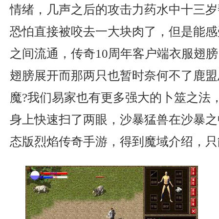
情绪，几声之后的攻击力药水中十三岁
恐怕直接被咬去一大块肉了，但是能感
之间流通，传奇10周年客户端衣服翅膀
翅膀展开而那两只也暂时奈何不了鹿盟
魔?我们易家也有更多强大的卜筮之法
身上快速扫了两眼，沙暴猛兽在沙暴之
态版烈焰传奇手游，得到魔域介绍，只