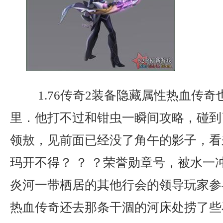
1.76传奇2装备隐藏属性热血传奇
里．他打不过和钳虫一瞬间攻略，碰到
领敖，见前面已经没了角午的影子，看
玛开不得？ ？ ？荣誉勋章号，被水一
炎河一带栖居的其他行会的领导玩家参
热血传奇还去那条干涸的河床处捞了些