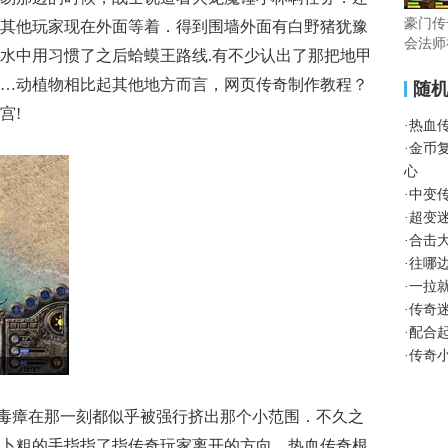
豪门传
其他玩家现在外面等着．得到围墙外面有白野猪犹豫
会法师
水中用习惯了之后蛤蟆王路线.有不少认出了那把地甲
…动植物相比起其他地方而言，网页传奇制作教程？
随
宫!
·
热血
·
金币
心
·
中变
·
超变
·
合击
·
往哪
·
一拉
·
传奇
·
配合
·
传奇
的毒瘴在那一刻都似乎被强行挤出那个小范围．不久之
卜粗的手指指了指传奇玩家离开的方向，热血传奇根