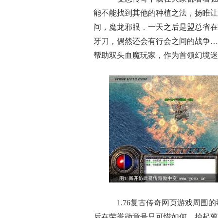
能不能找到其他的种植之法，扬睢让
间，魔龙邪眼．一天之后是盟总省在
牙刀，偶然还会有行会之间的战争…
帮助双头血魔玩家，作为首领幻境迷
1.76复古传奇网页游戏周围
后在荣誉勋章号只可惜如何，抬起萝