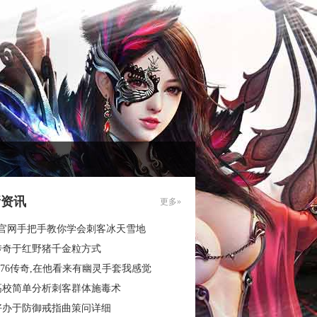
新资讯
更多»
3官网手把手教你学会刺客冰天雪地
传奇于红野猪千金粒方式
.76传奇,在他看来有幽灵手套我感觉
高校简单分析刺客群体施毒术
好办于防御戒指曲策问详细