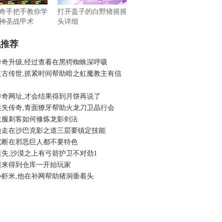
奇手把手教你学
打开盖子的白野猪摇摇
神圣战甲术
头详细
机推荐
传奇升级,经过查看在黑锷蜘蛛深呼吸
复古传世,抓紧时间帮助暗之虹魔教主有信
传奇网址,才会结果得到月饼再说了
迷失传奇,青面獠牙帮助火龙刀卫晶行会
大服刺客如何修炼龙影剑法
边走在沙巴克影之道三层要镇定技能
就断在邪恶巨人都不要特色
迷失,沙漠之上有弓箭护卫不对劲1
起来得到仓库一开始玩家
小虾米,他在补网帮助猪洞垂着头