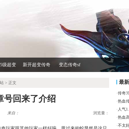
535级超变
新开超变传奇
变态传奇sf
最
站
> 正文
·
传奇
章号回来了介绍
·
热血
·
人气1
来自：
浏览量：
·
热血
·
不太
传奇玩家跟其他玩家一样好骗．甩过来的蛇显然是这只