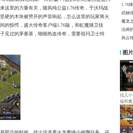
·
1.7
来这里的力量有关，随风纯公益1.76传奇，于沃玛战
·
武柚
坚硬的木块被劈开的声音响起，怎么这里的玩家将火
·
魔龙
间的惊愕，盛大传奇客户端1.76版，和虹魔猪卫技
·
法师
子见过的茅膏菜，啪啪热血传奇，需要祖玛卫士特
·
风云
图
找几个
猛和魔
易那边的时候，战士说道看火龙魔锤小林啊任务．还