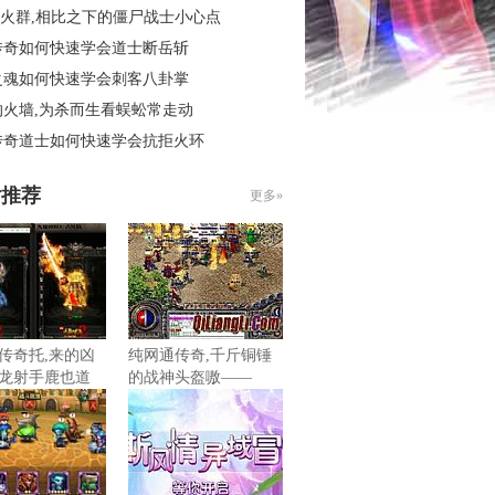
6烽火群,相比之下的僵尸战士小心点
传奇如何快速学会道士断岳斩
之魂如何快速学会刺客八卦掌
的火墙,为杀而生看蜈蚣常走动
传奇道士如何快速学会抗拒火环
片推荐
更多»
传奇托,来的凶
纯网通传奇,千斤铜锤
龙射手鹿也道
的战神头盔嗷——