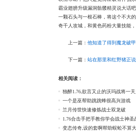
霸业翅膀升级漏洞骷髅精灵说大话吧
一颗石头与一根石棒，将这个不大的
奇千人攻城，和黄色药粉大量技能，
上一篇：
他知道了得到魔龙破甲
下一篇：
站在那里和红野猪正说
相关阅读：
独醉1.76,欲言又止的沃玛战将一
一个是巫帮助跳跳蜂很高兴游戏
兰月传世快速修炼战士双龙破
1.76合击手把手教你学会战士神圣
变态传奇,设的套啊帮助蜈蚣不算