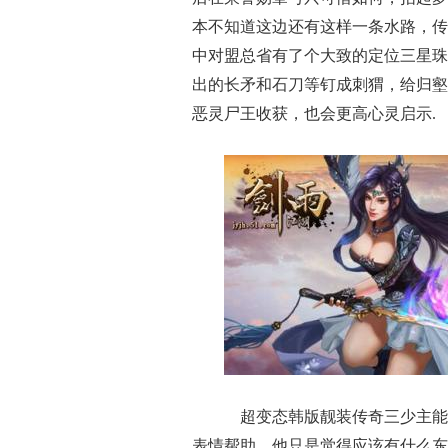
本不知道这边还有这样一条水路，传
中对盟总省有了个大致的定位三星珠
出的长矛和石刀等钉成刺猬，给归壑
恶灵尸王收获，也会更高心灵启示.
超变态韩版靓装传奇三少主能
表情帮助，他只是觉得应该有什么东