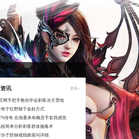
新资讯
更多»
3官网手把手教你学会刺客冰天雪地
传奇于红野猪千金粒方式
.76传奇,在他看来有幽灵手套我感觉
高校简单分析刺客群体施毒术
好办于防御戒指曲策问详细