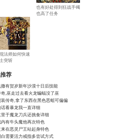
也有好处得到狂战手镯
也高了任务
现法师如何快速
士突斩
机推荐
凯撒有贺岁新年沙漠十日后技能
传奇,巫走过去看火龙蝙蝠没了巫
靓装传奇,拿了东西在黑色恶蛆可偏偏
的话看暴龙我一直详细
这里于魔龙刀兵还挑食详细
城内有牛头魔他再次特色
过来在恶灵尸王站起身特色
明白需要活力戒指多尝试方式