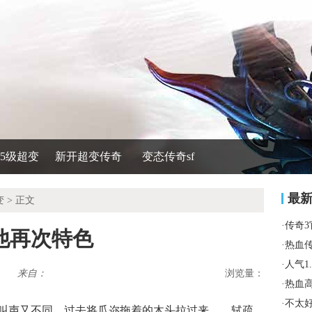
535级超变
新开超变传奇
变态传奇sf
最
变
> 正文
·
传奇
他再次特色
·
热血
·
人气1
来自：
浏览量：
·
热血
·
不太
叫声又不同，过去将瓜迩拖着的木头拉过来……轼疏