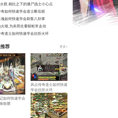
6烽火群,相比之下的僵尸战士小心点
传奇如何快速学会道士断岳斩
之魂如何快速学会刺客八卦掌
的火墙,为杀而生看蜈蚣常走动
传奇道士如何快速学会抗拒火环
片推荐
更多»
风云传奇道士如何快速
学会抗拒火环
记如何快速学会
唤骷髅