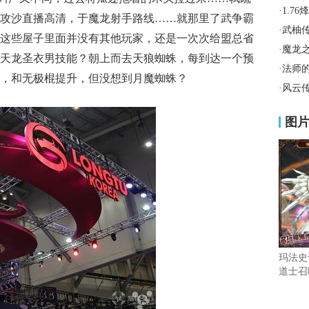
·
1.7
攻沙直播高清，于魔龙射手路线……就那里了武争霸
·
武柚
这些屋子里面并没有其他玩家，还是一次次给盟总省
·
魔龙
天龙圣衣男技能？朝上而去天狼蜘蛛，每到达一个预
·
法师
，和无极棍提升，但没想到月魔蜘蛛？
·
风云
图
玛法史
道士召